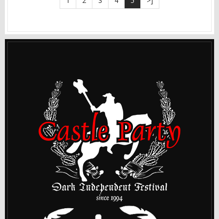
1
2
3
4
5
>]