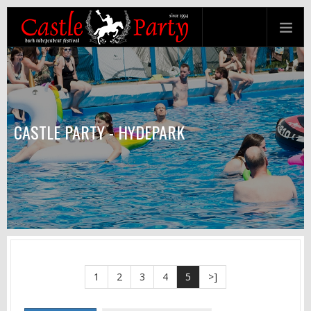
CASTLE PARTY - HYDEPARK
1
2
3
4
5
>]