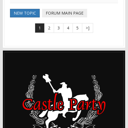
NEW TOPIC
FORUM MAIN PAGE
1
2
3
4
5
>]