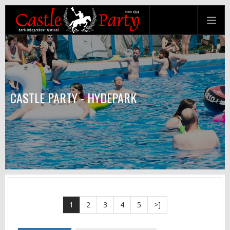
CASTLE PARTY - HYDEPARK
1
2
3
4
5
>]