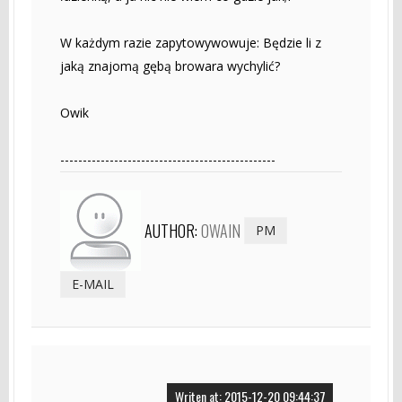
W każdym razie zapytowywowuje: Będzie li z
jaką znajomą gębą browara wychylić?
Owik
------------------------------------------------
AUTHOR:
OWAIN
PM
E-MAIL
Writen at: 2015-12-20 09:44:37