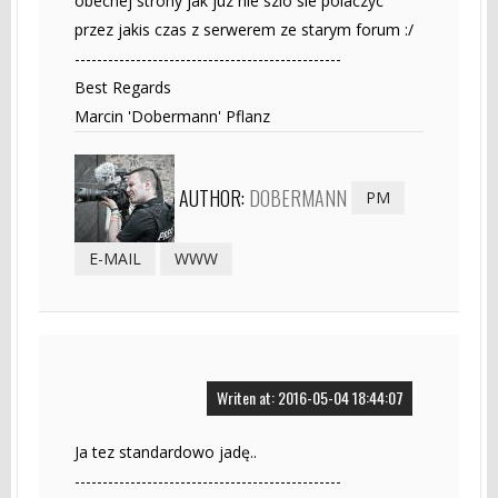
obecnej strony jak juz nie szlo sie polaczyc
przez jakis czas z serwerem ze starym forum :/
------------------------------------------------
Best Regards
Marcin 'Dobermann' Pflanz
AUTHOR:
DOBERMANN
PM
E-MAIL
WWW
Writen at: 2016-05-04 18:44:07
Ja tez standardowo jadę..
------------------------------------------------