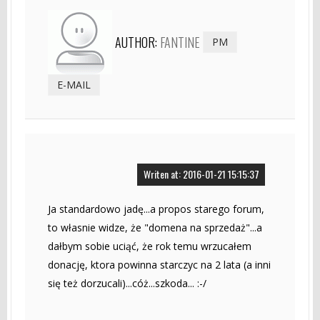
AUTHOR:
FANTINE
PM
E-MAIL
Writen at: 2016-01-21 15:15:37
Ja standardowo jadę...a propos starego forum,
to własnie widze, że "domena na sprzedaż"...a
dałbym sobie uciąć, że rok temu wrzucałem
donację, ktora powinna starczyc na 2 lata (a inni
się też dorzucali)...cóż...szkoda... :-/