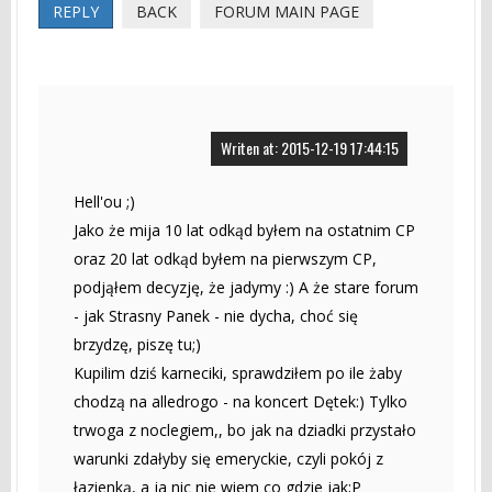
REPLY
BACK
FORUM MAIN PAGE
Writen at: 2015-12-19 17:44:15
Hell'ou ;)
Jako że mija 10 lat odkąd byłem na ostatnim CP
oraz 20 lat odkąd byłem na pierwszym CP,
podjąłem decyzję, że jadymy :) A że stare forum
- jak Strasny Panek - nie dycha, choć się
brzydzę, piszę tu;)
Kupilim dziś karneciki, sprawdziłem po ile żaby
chodzą na alledrogo - na koncert Dętek:) Tylko
trwoga z noclegiem,, bo jak na dziadki przystało
warunki zdałyby się emeryckie, czyli pokój z
łazienką, a ja nic nie wiem co gdzie jak;P