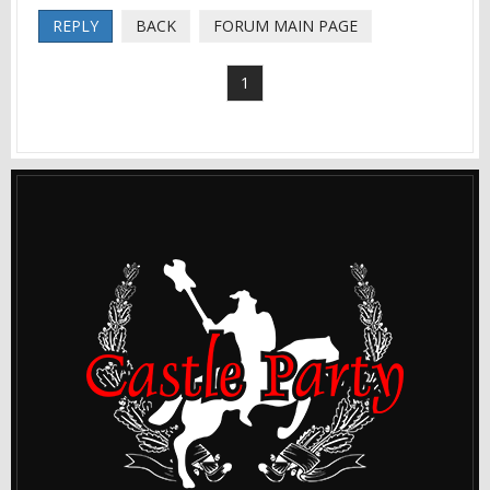
REPLY
BACK
FORUM MAIN PAGE
1