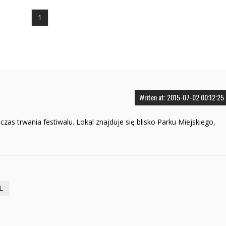
1
Writen at: 2015-07-02 00:12:25
s trwania festiwalu. Lokal znajduje się blisko Parku Miejskiego,
L