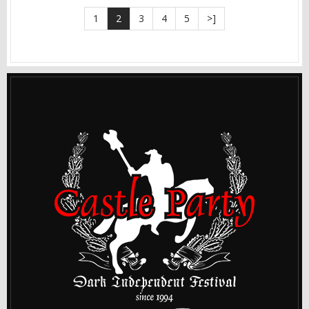
1
2
3
4
5
>]