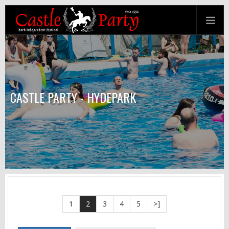
CASTLE PARTY - HYDEPARK
1
2
3
4
5
>]