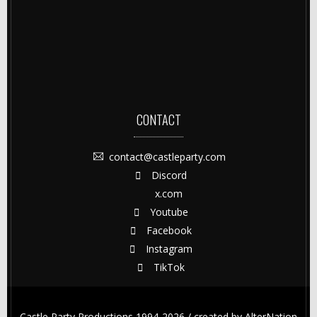
CONTACT
contact@castleparty.com
Discord
x.com
Youtube
Facebook
Instagram
TikTok
Castle Party Productions 1994-2026 / created by
AlterNation