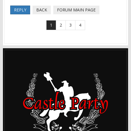
REPLY
BACK
FORUM MAIN PAGE
1
2
3
4