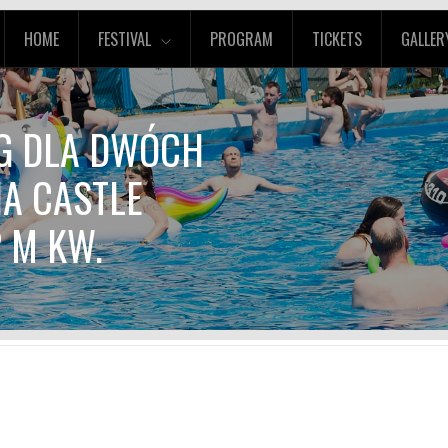
HOME
FESTIVAL
PROGRAM
TICKETS
GALLER
EG DLA DWÓCH
NA CASTLE
2 M KW.