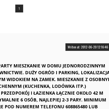
1
Writen at: 2012-06-20 12:16:46
 PARTY MIESZKANIE W DOMU JEDNORODZINNYM
ICTWIE. DUŻY OGRÓD I PARKING, LOKALIZACJ
YM WIDOKIEM NA ZAMEK. MIESZKANIE Z OSOBN
UCHENNYM (KUCHENKA, LODÓWKA ITP.)
 PRZEDPOKÓJ I ŁAZIENKA ŁĄCZNIE OKOŁO 42 M
MALNIE 6 OSÓB, NAJLEPIEJ 2-3 PARY. MINIMUM
CJE POD NUMEREM TELEFONU 608865480 LUB