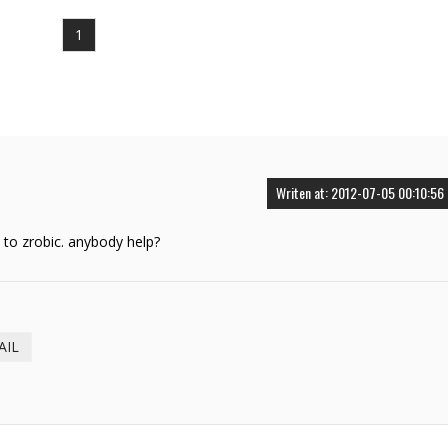
1
Writen at: 2012-07-05 00:10:56
 to zrobic. anybody help?
AIL