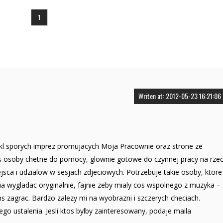
1
Writen at: 2012-05-23 16:21:06
ykl sporych imprez promujacych Moja Pracownie oraz strone ze
es osoby chetne do pomocy, glownie gotowe do czynnej pracy na rze
ca i udzialow w sesjach zdjeciowych. Potrzebuje takie osoby, ktore
bia wygladac oryginalnie, fajnie zeby mialy cos wspolnego z muzyka –
s zagrac. Bardzo zalezy mi na wyobrazni i szczerych checiach.
o ustalenia. Jesli ktos bylby zainteresowany, podaje maila