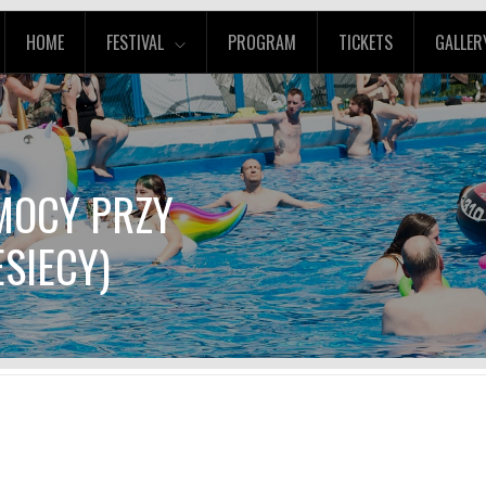
HOME
FESTIVAL
PROGRAM
TICKETS
GALLER
OMOCY PRZY
ESIECY)