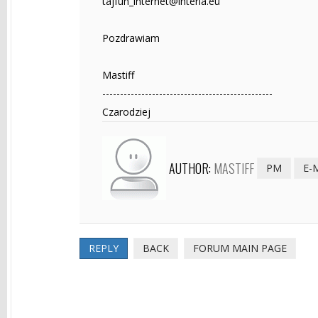
tajfun_internet@interia.eu
Pozdrawiam
Mastiff
------------------------------------------------
Czarodziej
AUTHOR:
MASTIFF
PM
E-
REPLY
BACK
FORUM MAIN PAGE