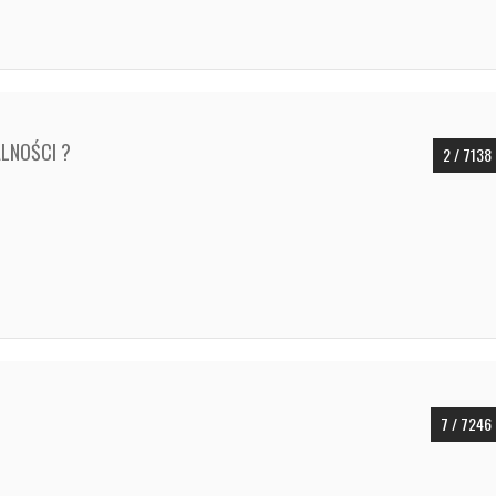
ALNOŚCI ?
2 / 7138
7 / 7246