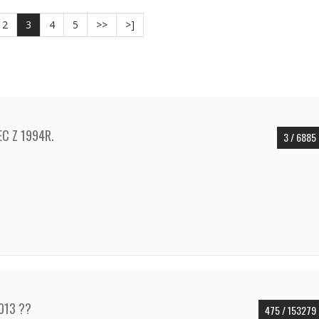
2
3
4
5
>>
>]
C Z 1994R.
3 / 6885
013 ??
475 / 153279