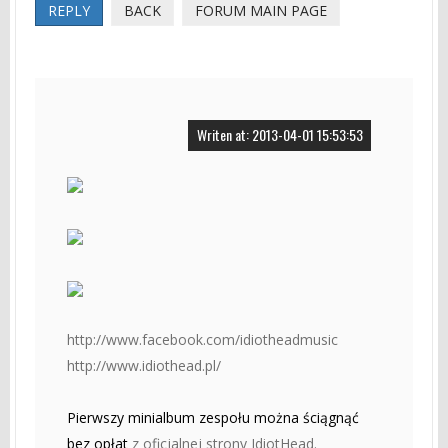
REPLY
BACK
FORUM MAIN PAGE
Writen at: 2013-04-01 15:53:53
http://www.facebook.com/idiotheadmusic
http://www.idiothead.pl/
Pierwszy minialbum zespołu można ściągnąć
bez opłat
z oficjalnej strony IdiotHead.