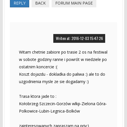
REPLY
BACK
FORUM MAIN PAGE
Writen at: 2016-12-03 15:47:26
Witam chetnie zabiore po trasie 2 os na festiwal
w sobote godziny ranne i powrót w niedziele po
ostatnim koncercie :(
Koszt dojazdu - dokladka do paliwa :) ale to do
uzgodnienia mysle ze sie dogadamy :)
Trasa ktora jade to :
Kołobrzeg-Szczecin-Gorzów wlkp-Zielona Góra-
Polkowice-Lubin-Legnica-Bolków
zainteresowanych zapraszam na priv:)