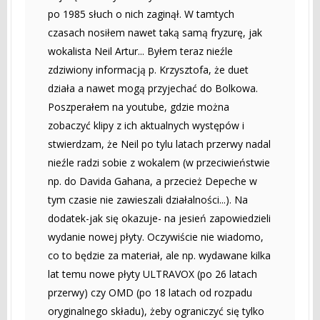
po 1985 słuch o nich zaginął. W tamtych
czasach nosiłem nawet taką samą fryzurę, jak
wokalista Neil Artur... Byłem teraz nieźle
zdziwiony informacją p. Krzysztofa, że duet
działa a nawet mogą przyjechać do Bolkowa.
Poszperałem na youtube, gdzie można
zobaczyć klipy z ich aktualnych występów i
stwierdzam, że Neil po tylu latach przerwy nadal
nieźle radzi sobie z wokalem (w przeciwieństwie
np. do Davida Gahana, a przecież Depeche w
tym czasie nie zawieszali działalności...). Na
dodatek-jak się okazuje- na jesień zapowiedzieli
wydanie nowej płyty. Oczywiście nie wiadomo,
co to będzie za materiał, ale np. wydawane kilka
lat temu nowe płyty ULTRAVOX (po 26 latach
przerwy) czy OMD (po 18 latach od rozpadu
oryginalnego składu), żeby ograniczyć się tylko