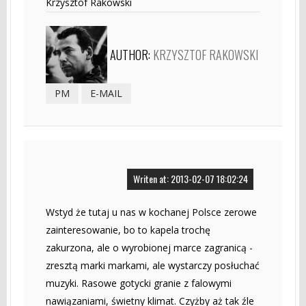
Krzysztof Rakowski
AUTHOR:
KRZYSZTOF RAKOWSKI
PM
E-MAIL
Writen at: 2013-02-07 18:02:24
Wstyd że tutaj u nas w kochanej Polsce zerowe
zainteresowanie, bo to kapela trochę
zakurzona, ale o wyrobionej marce zagranicą -
zresztą marki markami, ale wystarczy posłuchać
muzyki. Rasowe gotycki granie z falowymi
nawiązaniami, świetny klimat. Czyżby aż tak źle