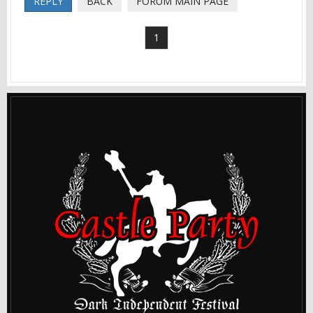
REPLY
BACK
FORUM MAIN PAGE
1