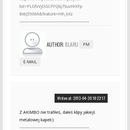
list=PLGfvVjDGCPFQlq7SuvHrXFp-
8xbJ5506A&feature=mh_lolz
------------------------------------------------
AUTHOR:
BLARU
PM
E-MAIL
Writen at: 2013-04-20 18:22:17
Z AKIMBO nie trafiłeś, dałeś klipy jakiejś
metalowej kapeli:)
------------------------------------------------