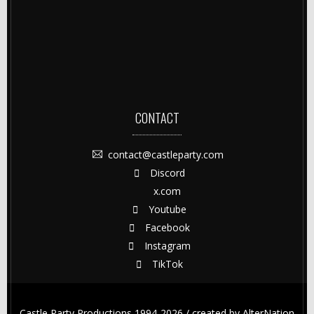
CONTACT
contact@castleparty.com
Discord
x.com
Youtube
Facebook
Instagram
TikTok
Castle Party Productions 1994-2026 / created by
AlterNation