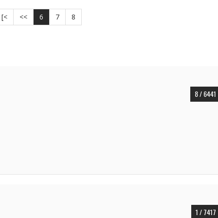
[<
<<
6
7
8
8 / 6441
1 / 7417