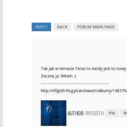
REPLY
BACK
FORUM MAIN PAGE
Tak jak w temacie.Teraz to każdy jest tu nowy
Zacznę ja. Witam :)
------------------------------------------------
http://riffgoth.flog.pl/archiwum/albumy/146379
AUTHOR:
RIFFGOTH
PM
W