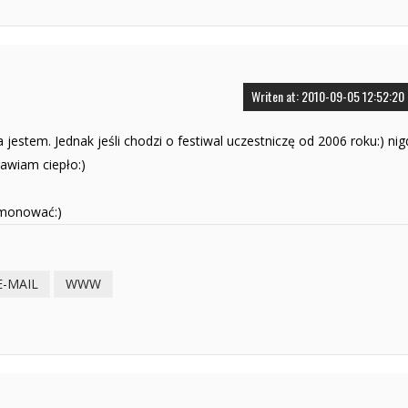
Writen at: 2010-09-05 12:52:20
estem. Jednak jeśli chodzi o festiwal uczestniczę od 2006 roku:) nig
rawiam ciepło:)
mmonować:)
E-MAIL
WWW