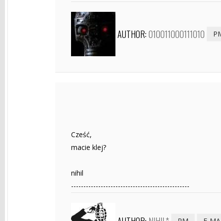
AUTHOR:
010011000111010
P
Cześć,
macie klej?
nihil
------------------------------------------------
PM
E-MA