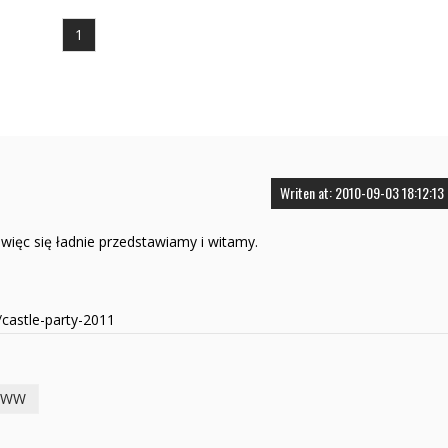
1
Writen at: 2010-09-03 18:12:13
 więc się ładnie przedstawiamy i witamy.
/castle-party-2011
WW