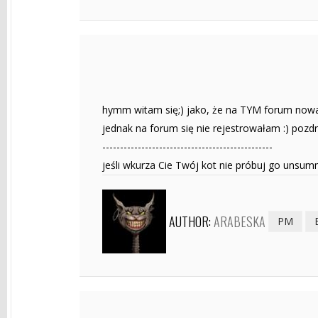
hymm witam się;) jako, że na TYM forum nowa j
jednak na forum się nie rejestrowałam :) pozd
------------------------------------------------
jeśli wkurza Cie Twój kot nie próbuj go unsu
AUTHOR:
ARABESKA
PM