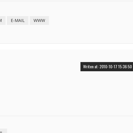
M
E-MAIL
WWW
Writen at: 2010-10-17 15:36:50
IL