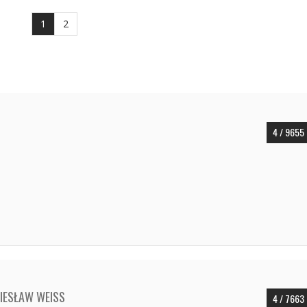
1
2
4 / 9655
IESŁAW WEISS
4 / 7663