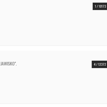
1 / 10173
ZJAWISKO".
4 / 12372