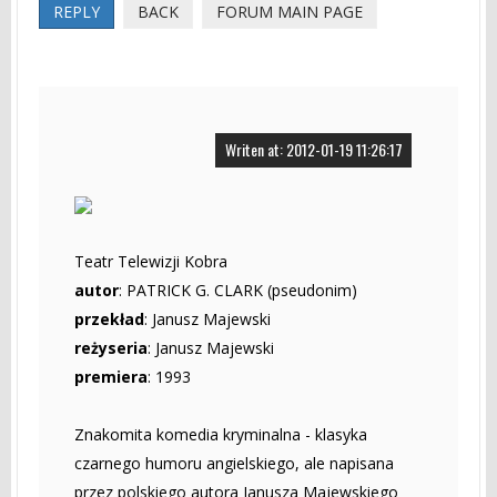
REPLY
BACK
FORUM MAIN PAGE
Writen at: 2012-01-19 11:26:17
Teatr Telewizji Kobra
autor
: PATRICK G. CLARK (pseudonim)
przekład
: Janusz Majewski
reżyseria
: Janusz Majewski
premiera
: 1993
Znakomita komedia kryminalna - klasyka
czarnego humoru angielskiego, ale napisana
przez polskiego autora Janusza Majewskiego