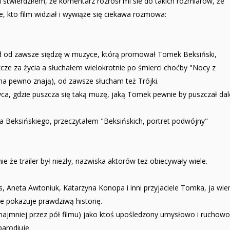
i stwierdziłem, że komentarz rozrósł mi sie do takich rozmiarów, że
, kto film widział i wywiąże się ciekawa rozmowa:
od od zawsze siędzę w muzyce, którą promował Tomek Beksiński,
zcze za życia a słuchałem wielokrotnie po śmierci choćby "Nocy z
a pewno znają), od zawsze słucham też Trójki.
yca, gdzie puszcza się taką muzę, jaką Tomek pewnie by puszczał dal
Beksińskiego, przeczytałem "Beksińskich, portret podwójny"
e że trailer był niezły, nazwiska aktorów też obiecywały wiele.
, Aneta Awtoniuk, Katarzyna Konopa i inni przyjaciele Tomka, ja wie
 że pokazuje prawdziwą historię.
najmniej przez pół filmu) jako ktoś upośledzony umysłowo i ruchowo
parodiuje.