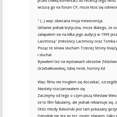
przed chwilą komentarz do recenzji tego filmu 
wrzucę go na forum CP, może ktoś się odniesie
" (...) więc obiecana moja minirecenzja.
Głównie jednak krytyczna, może dlatego, że 
załapałem sie na kilka jego audycji w 1999 jes
Lacrimosą" (miłośnicy Lacrimosy oraz Tomka n
Pisząc te słowa słucham Trzeciej Strony Księż
i słuchał.
Bywałem też na wystawach obrazów Zdzisława 
Grzebałkowskiej, lubię mrok, horrory itd
Więc filmu nie mogłem się doczekać, szczególni
Niestety rozczarowałem się.
Zacznijmy od tego o czym piszą Wiesław Weiss
że to film fabularny, ale jednak reklamuje się,
Otóż młody Beksiński jest tam pokazany (przy
Ogrodnik nie gra go też, moim zdaniem, tylko 