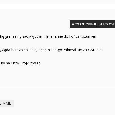
Writen at: 2016-10-03 17:47:51
chę gremialny zachwyt tym filmem, nie do końca rozumiem.
ląda bardzo solidnie, będę niedługo zabierał się za czytanie.
 na Listę Trójki trafiła.
E-MAIL