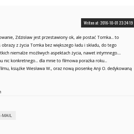
Writen at: 2016-10-01 23:24:19
owanie, Zdzisław jest przestawiony ok, ale postać Tomka... to
eś obrazy z życia Tomka bez większego ładu i składu, do tego
kich niemalże możliwych aspektach życia, nawet intymnego....
 nic konkretnego... dla mnie to filmowa porażka roku...
filmu, książke Wiesława W., oraz nową piosenkę Anji O. dedykowaną
m
E-MAIL