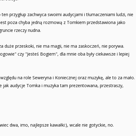
ten przygłup zachwyca swoimi audycjami i tłumaczeniami ludzi, nie
a jest poza chyba jedną rozmową z Tomkiem przedstawiona jako
runcie rzeczy nudna.
, za duże przeskoki, nie ma magii, nie ma zaskoczeń, nie porywa.
Bogowie" czy "Jesteś Bogiem", dla mnie oba były ciekawsze i lepiej
 względu na role Seweryna i Koniecznej oraz muzykę, ale to za mało.
je jak audycje Tomka i muzyka tam prezentowana, przestraszy,
iec dwa, imo, najlepsze kawałki:), wcale nie gotyckie, no.