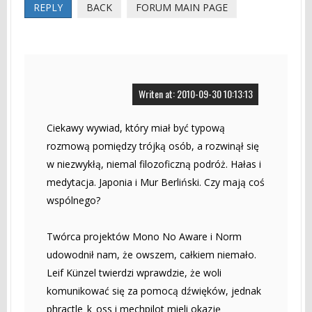
REPLY
BACK
FORUM MAIN PAGE
Writen at: 2010-09-30 10:13:13
Ciekawy wywiad, który miał być typową
rozmową pomiędzy trójką osób, a rozwinął się
w niezwykłą, niemal filozoficzną podróż. Hałas i
medytacja. Japonia i Mur Berliński. Czy mają coś
wspólnego?
Twórca projektów Mono No Aware i Norm
udowodnił nam, że owszem, całkiem niemało.
Leif Künzel twierdzi wprawdzie, że woli
komunikować się za pomocą dźwięków, jednak
phractle_k_oss i mechpilot mieli okazję