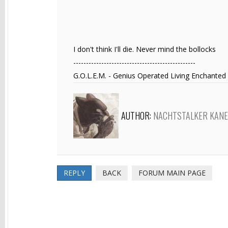
I don't think I'll die. Never mind the bollocks
------------------------------------------------
G.O.L.E.M. - Genius Operated Living Enchanted
AUTHOR:
NACHTSTALKER KAN
REPLY
BACK
FORUM MAIN PAGE