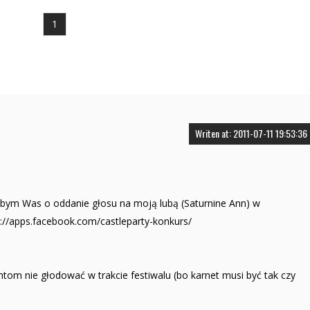
1
Writen at: 2011-07-11 19:53:36
siłbym Was o oddanie głosu na moją lubą (Saturnine Ann) w
//apps.facebook.com/castleparty-konkurs/
tom nie głodować w trakcie festiwalu (bo karnet musi być tak czy