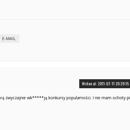
E-MAIL
Writen at: 2011-07-11 20:29:15
rą zwyczajnie wk*****ją konkursy popularności. I nie mam ochoty p