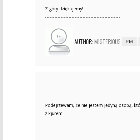
Z góry dziękujemy!
------------------------------------------------
AUTHOR:
M1STERIOUS
PM
Podejrzewam, że nie jestem jedyną osobą, któ
z kjurem.