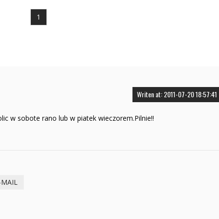
1
Writen at: 2011-07-20 18:57:41
ic w sobote rano lub w piatek wieczorem.Pilnie!!
-MAIL