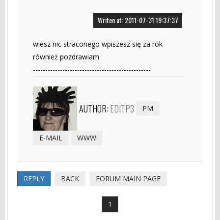
Writen at: 2011-07-31 19:37:37
wiesz nic straconego wpiszesz się za rok
również pozdrawiam
------------------------------------------------
AUTHOR:
EDITP3
PM
E-MAIL
WWW
REPLY
BACK
FORUM MAIN PAGE
1