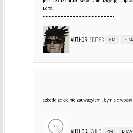
Jeszcze raz bardzo serdecznie dziękuję i zap
Edith.
------------------------------------------------
AUTHOR:
EDITP3
PM
E-M
szkoda ze cie nie zauważyłem , bym sie wpisał
------------------------------------------------
AUTHOR:
SYKIC
PM
E-MA