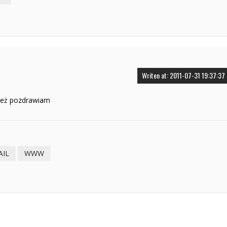
Writen at: 2011-07-31 19:37:37
nież pozdrawiam
AIL
WWW