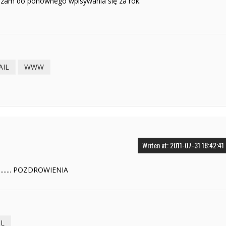
raszam do ponownego wpisywania się za rok.
AIL
WWW
Writen at: 2011-07-31 18:42:41
........ POZDROWIENIA
IL