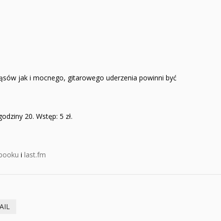
ąsów jak i mocnego, gitarowego uderzenia powinni być
odziny 20. Wstęp: 5 zł.
booku
i
last.fm
AIL