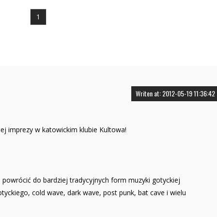
1
Writen at: 2012-05-19 11:36:42
iej imprezy w katowickim klubie Kultowa!
 i powrócić do bardziej tradycyjnych form muzyki gotyckiej
yckiego, cold wave, dark wave, post punk, bat cave i wielu