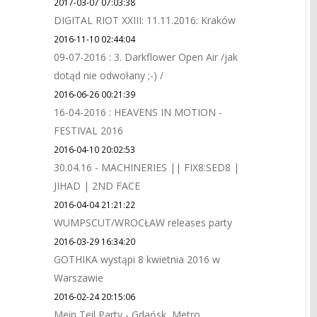
2017-03-07 07:03:38
DIGITAL RIOT XXIII: 11.11.2016: Kraków
2016-11-10 02:44:04
09-07-2016 : 3. Darkflower Open Air /jak
dotąd nie odwołany ;-) /
2016-06-26 00:21:39
16-04-2016 : HEAVENS IN MOTION -
FESTIVAL 2016
2016-04-10 20:02:53
30.04.16 - MACHINERIES || FIX8:SED8 |
JIHAD | 2ND FACE
2016-04-04 21:21:22
WUMPSCUT/WROCŁAW releases party
2016-03-29 16:34:20
GOTHIKA wystąpi 8 kwietnia 2016 w
Warszawie
2016-02-24 20:15:06
Mein Teil Party - Gdańsk, Metro