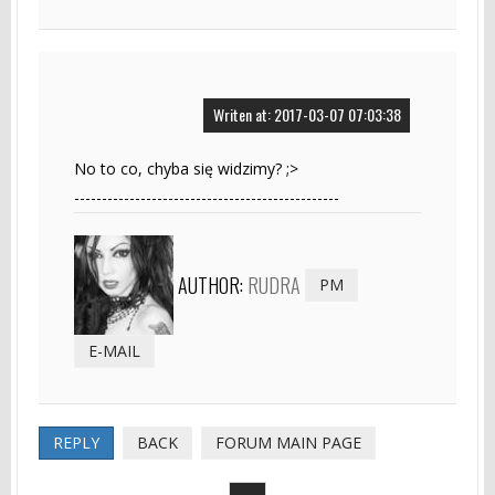
Writen at: 2017-03-07 07:03:38
No to co, chyba się widzimy? ;>
------------------------------------------------
AUTHOR:
RUDRA
PM
E-MAIL
REPLY
BACK
FORUM MAIN PAGE