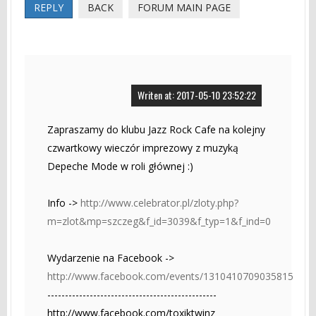
REPLY
BACK
FORUM MAIN PAGE
Writen at: 2017-05-10 23:52:22
Zapraszamy do klubu Jazz Rock Cafe na kolejny
czwartkowy wieczór imprezowy z muzyką
Depeche Mode w roli głównej :)
Info ->
http://www.celebrator.pl/zloty.php?
m=zlot&mp=szczeg&f_id=3039&f_typ=1&f_ind=0
Wydarzenie na Facebook ->
http://www.facebook.com/events/1310410709035815
------------------------------------------------
http://www.facebook.com/toxiktwinz