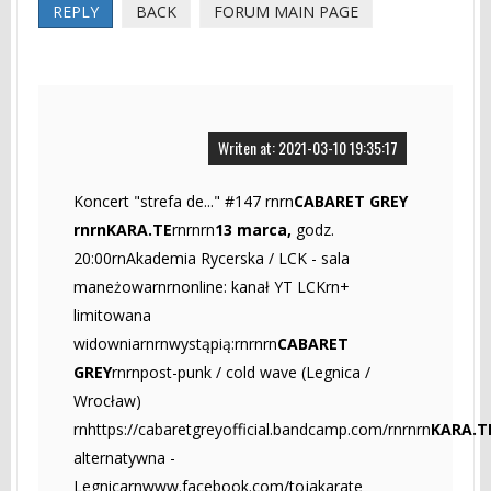
REPLY
BACK
FORUM MAIN PAGE
Writen at: 2021-03-10 19:35:17
Koncert "strefa de..." #147 rnrn
CABARET GREY
rnrnKARA.TE
rnrnrn
13 marca,
godz.
20:00rnAkademia Rycerska / LCK - sala
maneżowarnrnonline: kanał YT LCKrn+
limitowana
widowniarnrnwystąpią:rnrnrn
CABARET
GREY
rnrnpost-punk / cold wave (Legnica /
Wrocław)
rnhttps://cabaretgreyofficial.bandcamp.com/rnrnrn
KARA.T
alternatywna -
Legnicarnwww.facebook.com/tojakarate