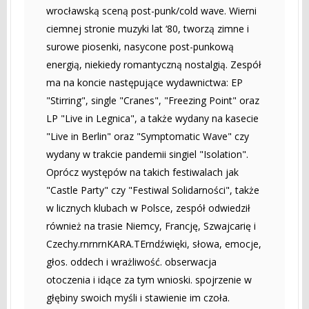
wrocławską sceną post-punk/cold wave. Wierni
ciemnej stronie muzyki lat ‘80, tworzą zimne i
surowe piosenki, nasycone post-punkową
energią, niekiedy romantyczną nostalgią. Zespół
ma na koncie następujące wydawnictwa: EP
"Stirring", single "Cranes", "Freezing Point" oraz
LP "Live in Legnica", a także wydany na kasecie
"Live in Berlin" oraz "Symptomatic Wave" czy
wydany w trakcie pandemii singiel "Isolation".
Oprócz występów na takich festiwalach jak
"Castle Party" czy "Festiwal Solidarności", także
w licznych klubach w Polsce, zespół odwiedził
również na trasie Niemcy, Francję, Szwajcarię i
Czechy.rnrnrnKARA.TErndźwięki, słowa, emocje,
głos. oddech i wrażliwość. obserwacja
otoczenia i idące za tym wnioski. spojrzenie w
głębiny swoich myśli i stawienie im czoła.