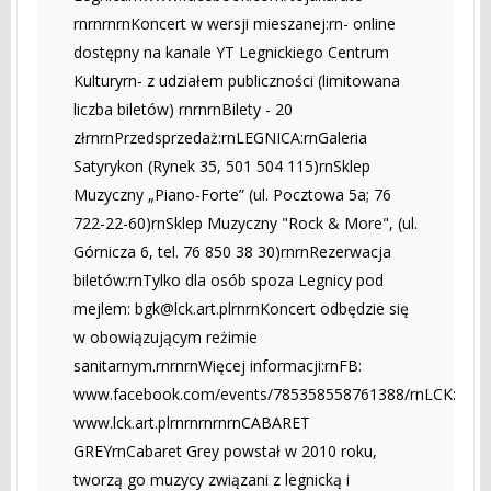
rnrnrnrnKoncert w wersji mieszanej:rn- online
dostępny na kanale YT Legnickiego Centrum
Kulturyrn- z udziałem publiczności (limitowana
liczba biletów) rnrnrnBilety - 20
złrnrnPrzedsprzedaż:rnLEGNICA:rnGaleria
Satyrykon (Rynek 35, 501 504 115)rnSklep
Muzyczny „Piano-Forte” (ul. Pocztowa 5a; 76
722-22-60)rnSklep Muzyczny "Rock & More", (ul.
Górnicza 6, tel. 76 850 38 30)rnrnRezerwacja
biletów:rnTylko dla osób spoza Legnicy pod
mejlem:
bgk@lck.art.plrnrnKoncert
odbędzie się
w obowiązującym reżimie
sanitarnym.rnrnrnWięcej informacji:rnFB:
www.facebook.com/events/785358558761388/rnLCK:
www.lck.art.plrnrnrnrnrnCABARET
GREYrnCabaret Grey powstał w 2010 roku,
tworzą go muzycy związani z legnicką i