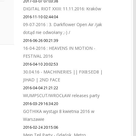
2017-03-07 07:03:38
DIGITAL RIOT XXIII: 11.11.2016: Kraków
2016-11-10 02:44:04
09-07-2016 : 3. Darkflower Open Air /jak
dotąd nie odwołany ;-) /
2016-06-26 00:21:39
16-04-2016 : HEAVENS IN MOTION -
FESTIVAL 2016
2016-04-10 20:02:53
30.04.16 - MACHINERIES || FIX8:SED8 |
JIHAD | 2ND FACE
2016-04-04 21:21:22
WUMPSCUT/WROCŁAW releases party
2016-03-29 16:34:20
GOTHIKA wystąpi 8 kwietnia 2016 w
Warszawie
2016-02-24 20:15:06
Mein Teil Party - Gdańsk, Metro