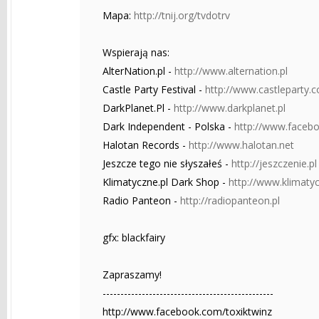
Mapa:
http://tnij.org/tvdotrv
Wspierają nas:
AlterNation.pl -
http://www.alternation.pl
Castle Party Festival -
http://www.castleparty.
DarkPlanet.Pl -
http://www.darkplanet.pl
Dark Independent - Polska -
http://www.faceb
Halotan Records -
http://www.halotan.net
Jeszcze tego nie słyszałeś -
http://jeszczenie.pl
Klimatyczne.pl Dark Shop -
http://www.klimatyc
Radio Panteon -
http://radiopanteon.pl
gfx: blackfairy
Zapraszamy!
------------------------------------------------
http://www.facebook.com/toxiktwinz