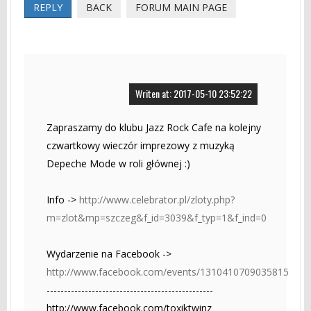
REPLY
BACK
FORUM MAIN PAGE
Writen at: 2017-05-10 23:52:22
Zapraszamy do klubu Jazz Rock Cafe na kolejny
czwartkowy wieczór imprezowy z muzyką
Depeche Mode w roli głównej :)
Info ->
http://www.celebrator.pl/zloty.php?
m=zlot&mp=szczeg&f_id=3039&f_typ=1&f_ind=0
Wydarzenie na Facebook ->
http://www.facebook.com/events/1310410709035815
------------------------------------------------
http://www.facebook.com/toxiktwinz