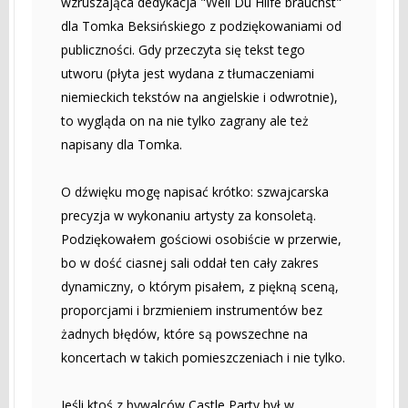
wzruszająca dedykacja "Weil Du Hilfe brauchst"
dla Tomka Beksińskiego z podziękowaniami od
publiczności. Gdy przeczyta się tekst tego
utworu (płyta jest wydana z tłumaczeniami
niemieckich tekstów na angielskie i odwrotnie),
to wygląda on na nie tylko zagrany ale też
napisany dla Tomka.
O dźwięku mogę napisać krótko: szwajcarska
precyzja w wykonaniu artysty za konsoletą.
Podziękowałem gościowi osobiście w przerwie,
bo w dość ciasnej sali oddał ten cały zakres
dynamiczny, o którym pisałem, z piękną sceną,
proporcjami i brzmieniem instrumentów bez
żadnych błędów, które są powszechne na
koncertach w takich pomieszczeniach i nie tylko.
Jeśli ktoś z bywalców Castle Party był w