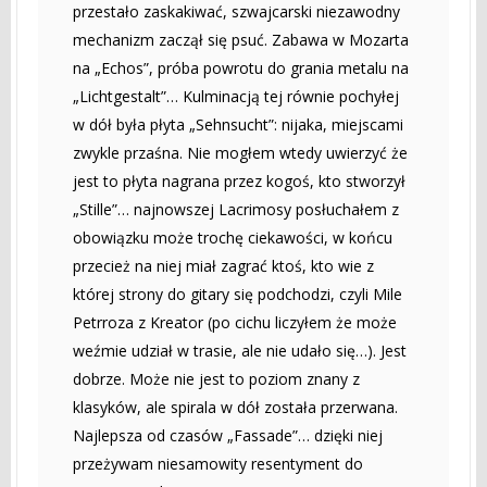
przestało zaskakiwać, szwajcarski niezawodny
mechanizm zaczął się psuć. Zabawa w Mozarta
na „Echos”, próba powrotu do grania metalu na
„Lichtgestalt”… Kulminacją tej równie pochyłej
w dół była płyta „Sehnsucht”: nijaka, miejscami
zwykle przaśna. Nie mogłem wtedy uwierzyć że
jest to płyta nagrana przez kogoś, kto stworzył
„Stille”… najnowszej Lacrimosy posłuchałem z
obowiązku może trochę ciekawości, w końcu
przecież na niej miał zagrać ktoś, kto wie z
której strony do gitary się podchodzi, czyli Mile
Petrroza z Kreator (po cichu liczyłem że może
weźmie udział w trasie, ale nie udało się…). Jest
dobrze. Może nie jest to poziom znany z
klasyków, ale spirala w dół została przerwana.
Najlepsza od czasów „Fassade”… dzięki niej
przeżywam niesamowity resentyment do