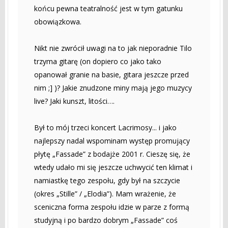
końcu pewna teatralność jest w tym gatunku
obowiązkowa.
Nikt nie zwrócił uwagi na to jak nieporadnie Tilo
trzyma gitarę (on dopiero co jako tako
opanował granie na basie, gitara jeszcze przed
nim ;] )? Jakie znudzone miny mają jego muzycy
live? Jaki kunszt, litości….
Był to mój trzeci koncert Lacrimosy... i jako
najlepszy nadal wspominam występ promujący
płytę „Fassade” z bodajże 2001 r. Cieszę się, że
wtedy udało mi się jeszcze uchwycić ten klimat i
namiastkę tego zespołu, gdy był na szczycie
(okres „Stille” / „Elodia”). Mam wrażenie, że
sceniczna forma zespołu idzie w parze z formą
studyjną i po bardzo dobrym „Fassade” coś