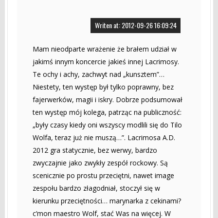
Writen at: 2012-09-26 16:09:24
Mam nieodparte wrażenie że brałem udział w
jakimś innym koncercie jakieś innej Lacrimosy.
Te ochy i achy, zachwyt nad „kunsztem”…
Niestety, ten występ był tylko poprawny, bez
fajerwerków, magii i iskry. Dobrze podsumował
ten występ mój kolega, patrząc na publiczność:
„były czasy kiedy oni wszyscy modlili się do Tilo
Wolfa, teraz już nie muszą…”. Lacrimosa A.D.
2012 gra statycznie, bez werwy, bardzo
zwyczajnie jako zwykły zespół rockowy. Są
scenicznie po prostu przeciętni, nawet image
zespołu bardzo złagodniał, stoczył się w
kierunku przeciętności… marynarka z cekinami?
c’mon maestro Wolf, stać Was na więcej. W