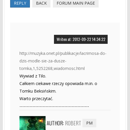
REPLY
BACK
FORUM MAIN PAGE
Writen at: 2012-09-22 14:34:22
http://muzyka.onet.pl/publikacje/lacrimosa-do-
dzis-modle-sie-za-dusze-
tomka,1,5252268,wiadomosc.html
Wywiad z Tilo.
Całkiem ciekawe rzeczy opowiada m.in. o
Tomku Beksińskim.
Warto przeczytać.
------------------------------------------------
AUTHOR:
ROBERT
PM