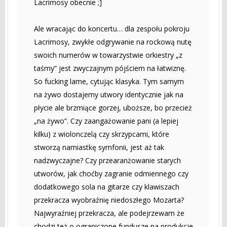
Lacrimosy obecnie ;]
Ale wracając do koncertu… dla zespołu pokroju
Lacrimosy, zwykłe odgrywanie na rockową nutę
swoich numerów w towarzystwie orkiestry „z
taśmy” jest zwyczajnym pójściem na łatwiznę.
So fucking lame, cytując klasyka. Tym samym
na żywo dostajemy utwory identycznie jak na
płycie ale brzmiące gorzej, uboższe, bo przecież
„na żywo”. Czy zaangażowanie pani (a lepiej
kilku) z wiolonczelą czy skrzypcami, które
stworzą namiastkę symfonii, jest aż tak
nadzwyczajne? Czy przearanżowanie starych
utworów, jak choćby zagranie odmiennego czy
dodatkowego sola na gitarze czy klawiszach
przekracza wyobraźnię niedoszłego Mozarta?
Najwyraźniej przekracza, ale podejrzewam że
chodzi też o ograniczone fundusze na produkcje