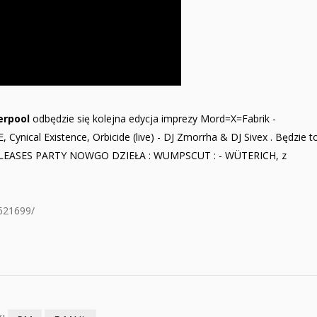
verpool
odbędzie się kolejna edycja imprezy Mord=X=Fabrik -
 Cynical Existence, Orbicide (live) - DJ Zmorrha & DJ Sivex . Będzie t
ELEASES PARTY NOWGO DZIEŁA : WUMPSCUT : - WÜTERICH, z
621699/