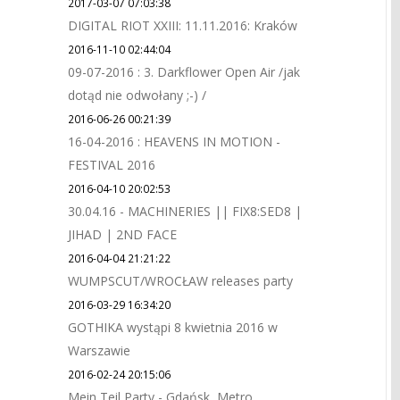
2017-03-07 07:03:38
DIGITAL RIOT XXIII: 11.11.2016: Kraków
2016-11-10 02:44:04
09-07-2016 : 3. Darkflower Open Air /jak
dotąd nie odwołany ;-) /
2016-06-26 00:21:39
16-04-2016 : HEAVENS IN MOTION -
FESTIVAL 2016
2016-04-10 20:02:53
30.04.16 - MACHINERIES || FIX8:SED8 |
JIHAD | 2ND FACE
2016-04-04 21:21:22
WUMPSCUT/WROCŁAW releases party
2016-03-29 16:34:20
GOTHIKA wystąpi 8 kwietnia 2016 w
Warszawie
2016-02-24 20:15:06
Mein Teil Party - Gdańsk, Metro