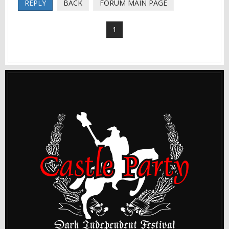
REPLY
BACK
FORUM MAIN PAGE
1