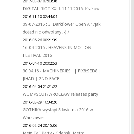
2017-03-07 07:03:38
DIGITAL RIOT XXIII: 11.11.2016: Kraków
2016-11-10 02:44:04
09-07-2016 : 3. Darkflower Open Air /jak
dotąd nie odwołany ;-) /
2016-06-26 00:21:39
16-04-2016 : HEAVENS IN MOTION -
FESTIVAL 2016
2016-04-10 20:02:53
30.04.16 - MACHINERIES || FIX8:SED8 |
JIHAD | 2ND FACE
2016-04-04 21:21:22
WUMPSCUT/WROCŁAW releases party
2016-03-29 16:34:20
GOTHIKA wystąpi 8 kwietnia 2016 w
Warszawie
2016-02-24 20:15:06
Mein Teil Party - Gdańsk, Metro