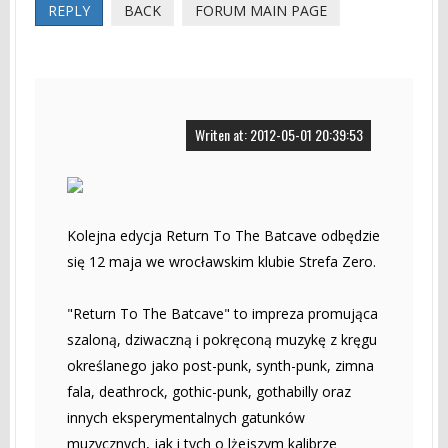
REPLY
BACK
FORUM MAIN PAGE
Writen at: 2012-05-01 20:39:53
Kolejna edycja Return To The Batcave odbędzie
się 12 maja we wrocławskim klubie Strefa Zero.
"Return To The Batcave" to impreza promująca
szaloną, dziwaczną i pokręconą muzykę z kręgu
określanego jako post-punk, synth-punk, zimna
fala, deathrock, gothic-punk, gothabilly oraz
innych eksperymentalnych gatunków
muzycznych, jak i tych o lżejszym kalibrze