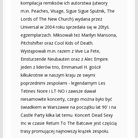
kompilacja remiksów ich autorstwa (utwory
m.in. Peaches, Visage, Sigue Sigue Sputnik, The
Lords of The New Church) wydana przez
Universal w 2004 roku sprzedała się w 20tyś.
egzemplarzach. Miksowali też Marilyn Mansona,
Pitchshifter oraz Cool Kids of Death.
Występowali m.in. razem z Vive La Fete,
Einsturzende Neubauten oraz z Alec Empire.
Jeden z liderów trio, Emmanuel H. gościł
kilkukrotnie w naszym kraju ze swymi
poprzednimi zespołami - legendarnym Les
Tetines Noire i LT-NO i zawsze dawał
niesamowite koncerty, czego można było być
świadkiem w Warszawie na początku lat 90' i na
Castle Party kilka lat temu. Koncert Dead Sexy
Inc w czasie Return To The Batcave jest częścią
trasy promującej najnowszy krążek zespołu.