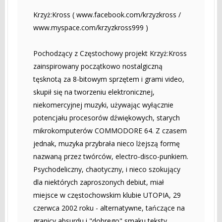
Krzyż:Kross ( www.facebook.com/krzyzkross /
www.myspace.com/krzyzkross999 )
Pochodzący z Częstochowy projekt Krzyż:Kross
zainspirowany początkowo nostalgiczną
tęsknotą za 8-bitowym sprzętem i grami video,
skupił się na tworzeniu elektronicznej,
niekomercyjnej muzyki, używając wyłącznie
potencjału procesorów dźwiękowych, starych
mikrokomputerów COMMODORE 64. Z czasem
jednak, muzyka przybrała nieco lżejszą formę
nazwaną przez twórców, electro-disco-punkiem.
Psychodeliczny, chaotyczny, i nieco szokujący
dla niektórych zaproszonych debiut, miał
miejsce w częstochowskim klubie UTOPIA, 29
czerwca 2002 roku - alternatywne, tańczące na
granicy absurdu i "dobrego" smaku teksty