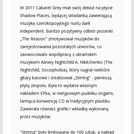
W 2011 Cabaret Grey miał swój debiut na płycie
Shadow Places, będącej składanką zawierającą
muzykę szerokopojętego nurtu dark
independent. Bardzo pozytywny odbiór piosenki
„The Reason" zmotywował muzyków do
zarejestrowania pozostałych utworów, co
zaowocowało współpracą z ukraińskim
muzykiem Alexey Nightchild A. Nikitchenko (The
Nightchild, Sociophobia), który nagrał niektóre
gitary basowe i zrealizował „Stirring" - pierwszą
płytę zespołu. Była to wydana własnym
nakładem EPka, w nietypowym pudełku origami,
łamiąca konwencję CD w tradycyjnym plastiku.
Zawierała również grafiki i wkładkę wykonaną
przez muzyków.
"Stirring" było limitowane do 100 sztuk, a nakład