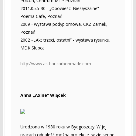
Polcon, Centrum MTP Poznań
2011.05.5-30 - „Opowieści Niesłyszalne” -
Poema Cafe, Poznań
2009 - wystawa podyplomowa, CKZ Zamek,
Poznań
2002 - „Akt trzeci, ostatni” - wystawa rysunku,
MDK Słupca
http://www.asthar.carbonmade.com
---
Anna „Axine” Wiącek
Urodzona w 1980 roku w Bydgoszczy. W jej
pracach odnaleźć można projekcje, wizje senne,