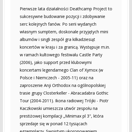
Pierwsze lata działalności Deathcamp Project to
sukcesywne budowanie pozycji i zdobywanie
serc kolejnych fanów. Po serii wydanych
własnym sumptem, doskonale przyjętych mini
albumów i singli zespół gra kilkadziesiąt
koncertów w kraju i za granicą. Występuje m.in.
w ramach kultowego festiwalu Castle Party
(2006), jako support przed klubowymi
koncertami legendarnego Clan of Xymox (w
Polsce i Niemczech - 2005-11) oraz na
zaproszenie Anji Orthodox na ogólnopolskiej
trasie grupy Closterkeller - Abracadabra Gothic
Tour (2004-2011). Ikona radiowej Trójki - Piotr
Kaczkowski umieszcza utwór zespołu na
prestiżowej kompilacji „Minimax pl 3", która
sprzedaje się w ponad 12 tysiącach
egzemplarzy. Swoistym ukoronowaniem