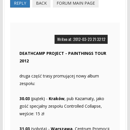
REPLY
BACK
FORUM MAIN PAGE
Writen at: 2012-03-23 21:32:12
DEATHCAMP PROJECT - PAINTHINGS TOUR
2012
druga część trasy promującej nowy album
zespołu:
30.03
(piątek) -
Kraków
, pub Kazamaty, jako
gość specjalny zespołu Controlled Collapse,
wejście: 15 zł
31.03
(sobota) -
Warszawa
, Centrum Promocji