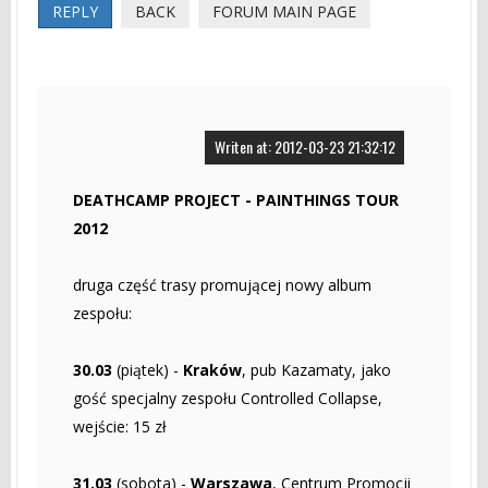
REPLY
BACK
FORUM MAIN PAGE
Writen at: 2012-03-23 21:32:12
DEATHCAMP PROJECT - PAINTHINGS TOUR
2012
druga część trasy promującej nowy album
zespołu:
30.03
(piątek) -
Kraków
, pub Kazamaty, jako
gość specjalny zespołu Controlled Collapse,
wejście: 15 zł
31.03
(sobota) -
Warszawa
, Centrum Promocji