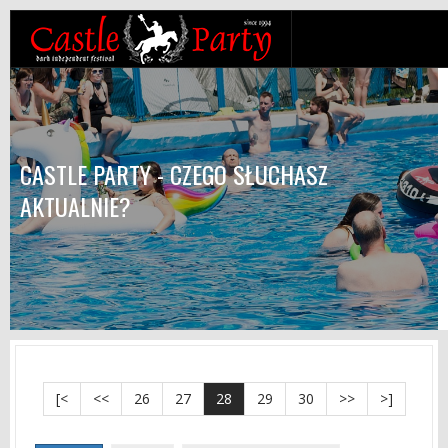
CASTLE PARTY - CZEGO SŁUCHASZ
AKTUALNIE?
[<
<<
26
27
28
29
30
>>
>]