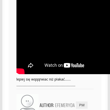
lepiej się wqqqrwiac niż płakać........
------------------------------------------------
AUTHOR:
EFEMERYDA
PM