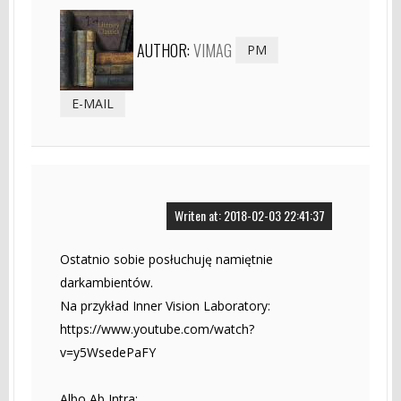
AUTHOR:
VIMAG
PM
E-MAIL
Writen at: 2018-02-03 22:41:37
Ostatnio sobie posłuchuję namiętnie
darkambientów.
Na przykład Inner Vision Laboratory:
https://www.youtube.com/watch?
v=y5WsedePaFY
Albo Ab Intra: