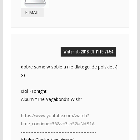
E-MAIL
Writen at: 2018-01-11 19:21:54
dobre same w sobie a nie dlatego, że polskie ;-)
:-)
Iżol -Tonight
Album "The Vagabond's Wish"
https://www.youtube.com/watch?
time_continue=36&v=3snSGaNdB1A
------------------------------------------------
Marko Glauko / ex-vimag/