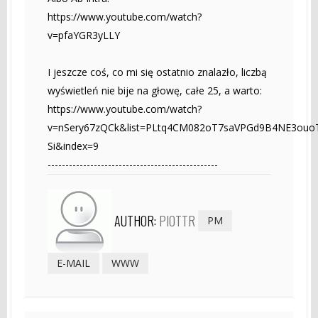
https://www.youtube.com/watch?
v=pfaYGR3yLLY
I jeszcze coś, co mi się ostatnio znalazło, liczbą
wyświetleń nie bije na głowę, całe 25, a warto:
https://www.youtube.com/watch?
v=nSery67zQCk&list=PLtq4CM082oT7saVPGd9B4NE3ouo
Si&index=9
------------------------------------------------
AUTHOR:
PIOTTR
PM
E-MAIL
WWW