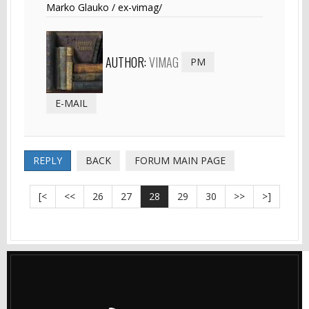
Marko Glauko / ex-vimag/
AUTHOR:
VIMAG
PM
E-MAIL
REPLY
BACK
FORUM MAIN PAGE
[<
<<
26
27
28
29
30
>>
>]