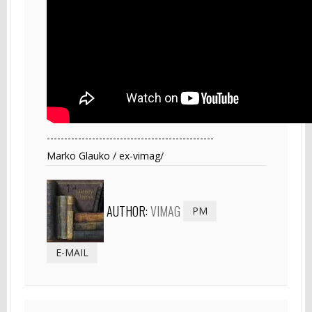
------------------------------------------------
Marko Glauko / ex-vimag/
AUTHOR:
VIMAG
PM
E-MAIL