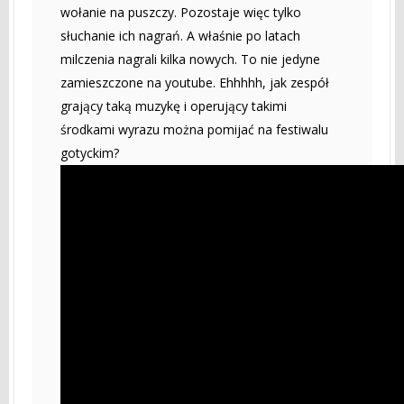
wołanie na puszczy. Pozostaje więc tylko
słuchanie ich nagrań. A właśnie po latach
milczenia nagrali kilka nowych. To nie jedyne
zamieszczone na youtube. Ehhhhh, jak zespół
grający taką muzykę i operujący takimi
środkami wyrazu można pomijać na festiwalu
gotyckim?