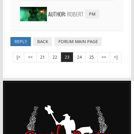
AUTHOR:
ROBERT
PM
REPLY
BACK
FORUM MAIN PAGE
[<
<<
21
22
23
24
25
>>
>]