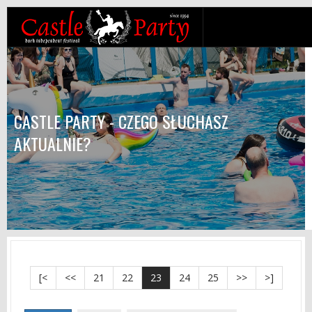
CASTLE PARTY - CZEGO SŁUCHASZ
AKTUALNIE?
[<
<<
21
22
23
24
25
>>
>]