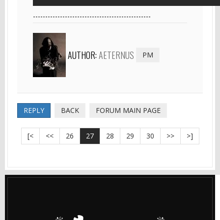
------------------------------------------------
AUTHOR:
AETERNUS
PM
REPLY
BACK
FORUM MAIN PAGE
[<
<<
26
27
28
29
30
>>
>]