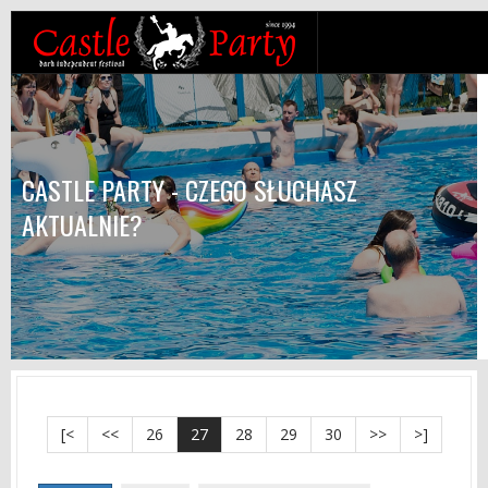
CASTLE PARTY - CZEGO SŁUCHASZ
AKTUALNIE?
[<
<<
26
27
28
29
30
>>
>]