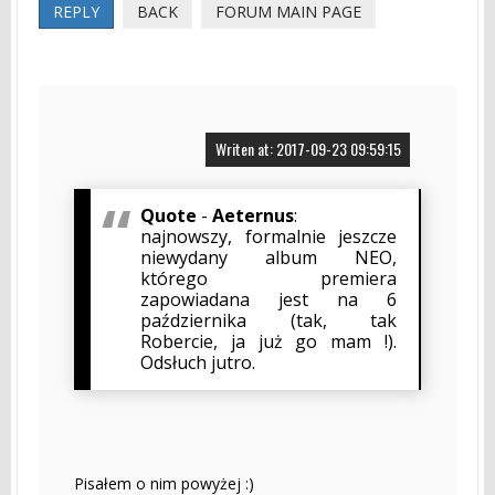
REPLY
BACK
FORUM MAIN PAGE
Writen at: 2017-09-23 09:59:15
Quote
-
Aeternus
:
najnowszy, formalnie jeszcze
niewydany album NEO,
którego premiera
zapowiadana jest na 6
października (tak, tak
Robercie, ja już go mam !).
Odsłuch jutro.
Pisałem o nim powyżej :)