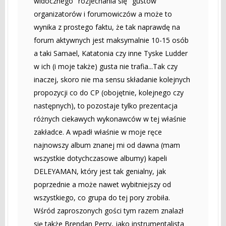
widocznego "rozjechania się" gustów
organizatorów i forumowiczów a może to
wynika z prostego faktu, że tak naprawdę na
forum aktywnych jest maksymalnie 10-15 osób
a taki Samael, Katatonia czy inne Tyske Ludder
w ich (i moje także) gusta nie trafia...Tak czy
inaczej, skoro nie ma sensu składanie kolejnych
propozycji co do CP (obojętnie, kolejnego czy
następnych), to pozostaje tylko prezentacja
różnych ciekawych wykonawców w tej właśnie
zakładce. A wpadł właśnie w moje ręce
najnowszy album znanej mi od dawna (mam
wszystkie dotychczasowe albumy) kapeli
DELEYAMAN, który jest tak genialny, jak
poprzednie a może nawet wybitniejszy od
wszystkiego, co grupa do tej pory zrobiła.
Wśród zaproszonych gości tym razem znalazł
się także Brendan Perry, jako instrumentalista