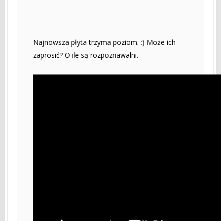
Najnowsza płyta trzyma poziom. :) Może ich
zaprosić? O ile są rozpoznawalni.