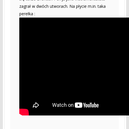
zagrał w dwóch utworach. Na płycie m.in. taka
perełka :