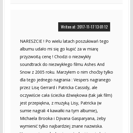
Writen at: 2017-11-17 13:01:12
NARESZCIE ! Po wielu latach poszukiwań tego
albumu udało mi się go kupić za w miarę
przyzwoitą cenę ! Chodzi o niezwykły
soundtrack do niezwykłego filmu Ashes And
Snow z 2005 roku. Marzyłem o nim choćby tylko
dla tego jednego nagrania : Vespers nagranego
przez Lisę Gerrard i Patricka Cassidy, ale
oczywiście cała ścieżka dźwiękowa (tak jak film)
jest przepiękna, z muzyką Lisy, Patricka (w
sumie nagrali 4 kawałki na tym albumie),
Michaela Brooka i Djivana Gasparyana, żeby
wymienić tylko najbardziej znane nazwiska.