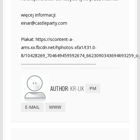
więcej informacji:
einar@castleparty.com
Plakat: https://scontent-a-
ams.xx.fbcdn.net/hphotos-xfa1/t31.0-
8/10428269_704649459592674_6623090343694693259_o.
------------------------------------------------
AUTHOR:
KR-LIK
PM
E-MAIL
WWW