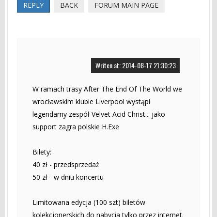
REPLY
BACK
FORUM MAIN PAGE
Writen at: 2014-08-17 21:30:23
W ramach trasy After The End Of The World we
wrocławskim klubie Liverpool wystąpi
legendarny zespół Velvet Acid Christ... jako
support zagra polskie H.Exe
Bilety:
40 zł - przedsprzedaż
50 zł - w dniu koncertu
Limitowana edycja (100 szt) biletów
kolekcjonerskich do nabycia tylko przez internet.