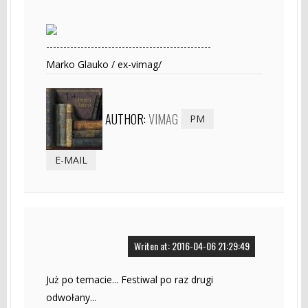
------------------------------------------------
Marko Glauko / ex-vimag/
AUTHOR:
VIMAG
PM
E-MAIL
Writen at: 2016-04-06 21:29:49
Już po temacie... Festiwal po raz drugi
odwołany...