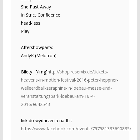
She Past Away
In Strict Confidence
head-less
Play
Aftershowparty:
AndyK (Melotron)
Bilety : [/img]
http://shop.reservix.de/tickets-
heavens-in-motion-festival-2016-peter-heppner-
welleerdball-zeraphine-in-loebau-messe-und-
veranstaltungspark-loebau-am-16-4-
2016/e642543
link do wydarzenia na fb :
https://www.facebook.com/events/797581333690835/