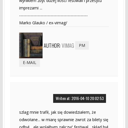
wynikiem zbyt dużej ilości festiwali i przesytu
imprezami ...
------------------------------------------------
Marko Glauko / ex-vimag/
AUTHOR:
VIMAG
PM
E-MAIL
Writen at: 2016-04-10 20:02:53
szlag mnie trafił, jak się dowiedziałem, że
odwołane... w miarę sprawnie zwrot za bilety się
odbył... ale wolałbym zaliczyć festiwal... skład był