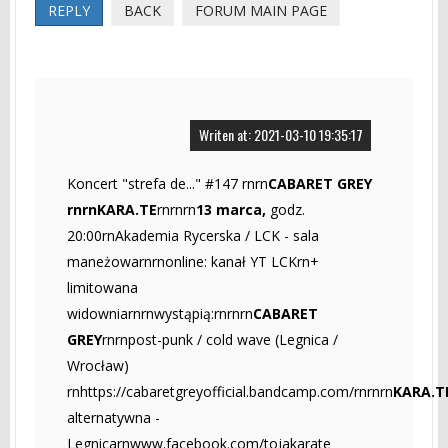
REPLY
BACK
FORUM MAIN PAGE
Writen at: 2021-03-10 19:35:17
Koncert "strefa de..." #147 rnrn
CABARET GREY
rnrnKARA.TE
rnrnrn
13 marca,
godz.
20:00rnAkademia Rycerska / LCK - sala
maneżowarnrnonline: kanał YT LCKrn+
limitowana
widowniarnrnwystąpią:rnrnrn
CABARET
GREY
rnrnpost-punk / cold wave (Legnica /
Wrocław)
rnhttps://cabaretgreyofficial.bandcamp.com/rnrnrn
KARA.T
alternatywna -
Legnicarnwww.facebook.com/tojakarate