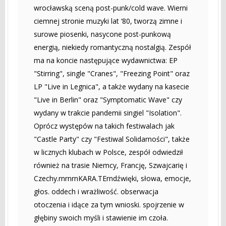
wrocławską sceną post-punk/cold wave. Wierni
ciemnej stronie muzyki lat ‘80, tworzą zimne i
surowe piosenki, nasycone post-punkową
energią, niekiedy romantyczną nostalgią. Zespół
ma na koncie następujące wydawnictwa: EP
"Stirring", single "Cranes", "Freezing Point" oraz
LP "Live in Legnica", a także wydany na kasecie
"Live in Berlin" oraz "Symptomatic Wave" czy
wydany w trakcie pandemii singiel "Isolation".
Oprócz występów na takich festiwalach jak
"Castle Party" czy "Festiwal Solidarności", także
w licznych klubach w Polsce, zespół odwiedził
również na trasie Niemcy, Francję, Szwajcarię i
Czechy.rnrnrnKARA.TErndźwięki, słowa, emocje,
głos. oddech i wrażliwość. obserwacja
otoczenia i idące za tym wnioski. spojrzenie w
głębiny swoich myśli i stawienie im czoła.