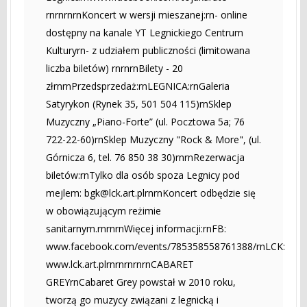
rnrnrnrnKoncert w wersji mieszanej:rn- online
dostępny na kanale YT Legnickiego Centrum
Kulturyrn- z udziałem publiczności (limitowana
liczba biletów) rnrnrnBilety - 20
złrnrnPrzedsprzedaż:rnLEGNICA:rnGaleria
Satyrykon (Rynek 35, 501 504 115)rnSklep
Muzyczny „Piano-Forte” (ul. Pocztowa 5a; 76
722-22-60)rnSklep Muzyczny "Rock & More", (ul.
Górnicza 6, tel. 76 850 38 30)rnrnRezerwacja
biletów:rnTylko dla osób spoza Legnicy pod
mejlem:
bgk@lck.art.plrnrnKoncert
odbędzie się
w obowiązującym reżimie
sanitarnym.rnrnrnWięcej informacji:rnFB:
www.facebook.com/events/785358558761388/rnLCK:
www.lck.art.plrnrnrnrnrnCABARET
GREYrnCabaret Grey powstał w 2010 roku,
tworzą go muzycy związani z legnicką i