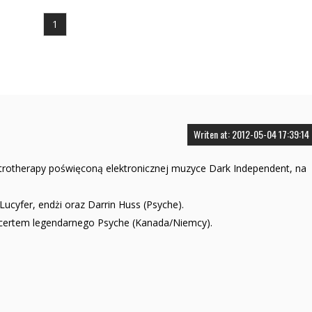
1
Writen at: 2012-05-04 17:39:14
trotherapy poświęconą elektronicznej muzyce Dark Independent, na
ucyfer, endżi oraz Darrin Huss (Psyche).
koncertem legendarnego Psyche (Kanada/Niemcy).