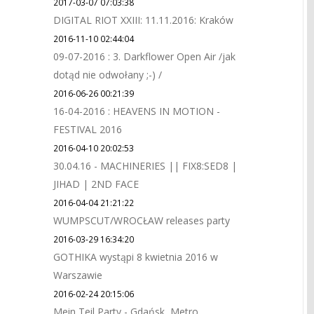
2017-03-07 07:03:38
DIGITAL RIOT XXIII: 11.11.2016: Kraków
2016-11-10 02:44:04
09-07-2016 : 3. Darkflower Open Air /jak
dotąd nie odwołany ;-) /
2016-06-26 00:21:39
16-04-2016 : HEAVENS IN MOTION -
FESTIVAL 2016
2016-04-10 20:02:53
30.04.16 - MACHINERIES || FIX8:SED8 |
JIHAD | 2ND FACE
2016-04-04 21:21:22
WUMPSCUT/WROCŁAW releases party
2016-03-29 16:34:20
GOTHIKA wystąpi 8 kwietnia 2016 w
Warszawie
2016-02-24 20:15:06
Mein Teil Party - Gdańsk, Metro